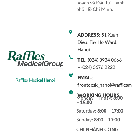
hoạch và Đầu tư Thành
phố Hồ Chí Minh.
ADDRESS
: 51 Xuan
Dieu, Tay Ho Ward,
Hanoi
TEL
: (024) 3934 0666
– (024) 3676 2222
EMAIL
:
Raffles Medical Hanoi
frontdesk_hanoi@rafflesm
WORKING HOURS:
Monday – Friday:
8:00
– 19:00
Saturday:
8:00 – 17:00
Sunday:
8:00 – 17:00
CHI NHÁNH CÔNG