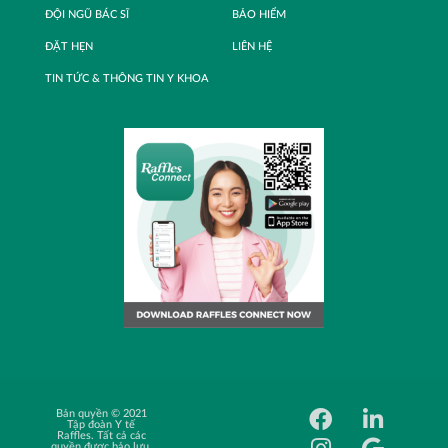
ĐỘI NGŨ BÁC SĨ
BẢO HIỂM
ĐẶT HẸN
LIÊN HỆ
TIN TỨC & THÔNG TIN Y KHOA
Bản quyền © 2021
Cơ hội nghề
Tập đoàn Y tế
nghiệp
Raffles. Tất cả các
quyền được bảo lưu.