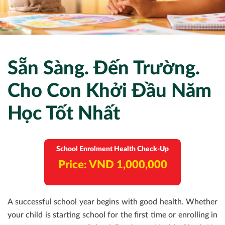
GÓI KHÁM EXECUTIVE
KHÁM VÀ ĐÁNH GIÁ TĂNG TRƯỞNG CHO TRẺ NHỎ
NHA KHOA
THANH TOÁN
KHÁM SỨC KHỎE NGOÀI KHƠI
GÓI KHÁM ELITE
GÓI KHÁM NGƯỜI GIÚP VIỆC
DA LIỄU​
TIÊM CHỦNG
LIÊN HỆ
KHÁM NHA
NỘI TỔNG QUÁT
Sẵn Sàng. Đến Trường.
PHÒNG HUẤN LUYỆN HỒI SỨC HÔ HẤP TUẦN
HOÀN VÀ SƠ CỨU CƠ BẢN
Cho Con Khởi Đầu Năm
Học Tốt Nhất
PHÒNG Y TẾ CƠ QUAN TRỌN GÓI
School Enrolment Health Check-Up
Price: VND 1,000,000
A successful school year begins with good health. Whether
your child is starting school for the first time or enrolling in