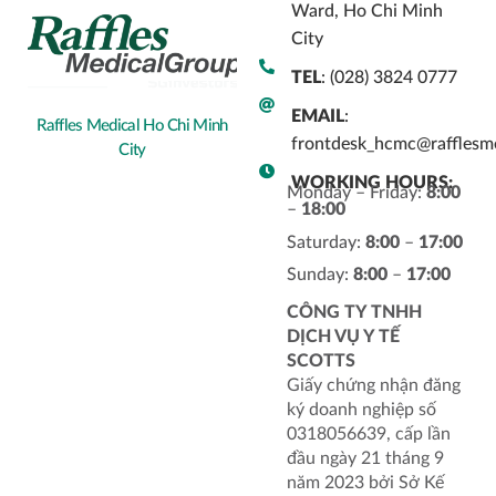
Ward, Ho Chi Minh
City
TEL
: (028) 3824 0777
EMAIL
:
Raffles Medical Ho Chi Minh
frontdesk_hcmc@rafflesm
City
WORKING HOURS:
Monday – Friday:
8:00
–
18:00
Saturday:
8:00
–
17:00
Sunday:
8:00
–
17:00
CÔNG TY TNHH
DỊCH VỤ Y TẾ
SCOTTS
Giấy chứng nhận đăng
ký doanh nghiệp số
0318056639, cấp lần
đầu ngày 21 tháng 9
năm 2023 bởi Sở Kế