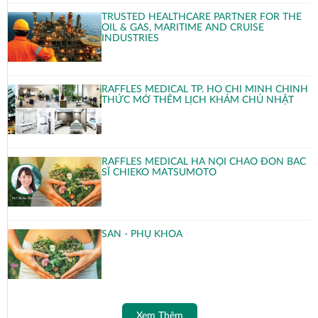
TRUSTED HEALTHCARE PARTNER FOR THE
OIL & GAS, MARITIME AND CRUISE
INDUSTRIES
RAFFLES MEDICAL TP. HỒ CHÍ MINH CHÍNH
THỨC MỞ THÊM LỊCH KHÁM CHỦ NHẬT
RAFFLES MEDICAL HÀ NỘI CHÀO ĐÓN BÁC
SĨ CHIEKO MATSUMOTO
SẢN - PHỤ KHOA
Xem Thêm