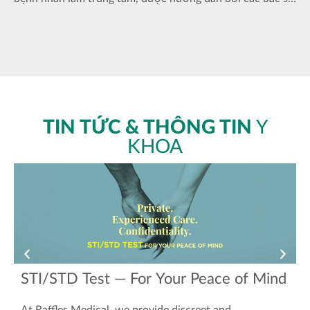
giàu kinh nghiệm tại TP.HCM, với khả năng tiếp cận
chuyên môn chuyên khoa tại Bệnh viện Raffles.
TIN TỨC & THÔNG TIN
Y
KHOA
STI/STD Test — For Your Peace of Mind
At Raffles Medical, we provide discreet and