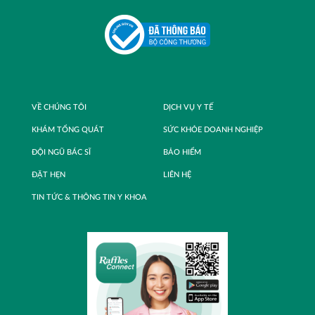
VỀ CHÚNG TÔI
DỊCH VỤ Y TẾ
KHÁM TỔNG QUÁT
SỨC KHỎE DOANH NGHIỆP
ĐỘI NGŨ BÁC SĨ
BẢO HIỂM
ĐẶT HẸN
LIÊN HỆ
TIN TỨC & THÔNG TIN Y KHOA