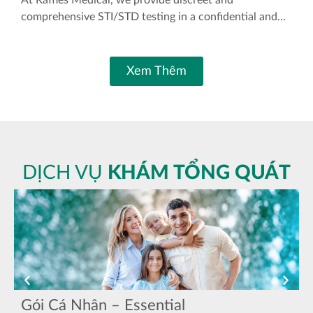
comprehensive STI/STD testing in a confidential and
supportive environment — with professional medical
consultation, reliable laboratory testing, and walk-in
appointments welcome.
Xem Thêm
DỊCH VỤ
KHÁM TỔNG QUÁT
Gói Cá Nhân – Essential