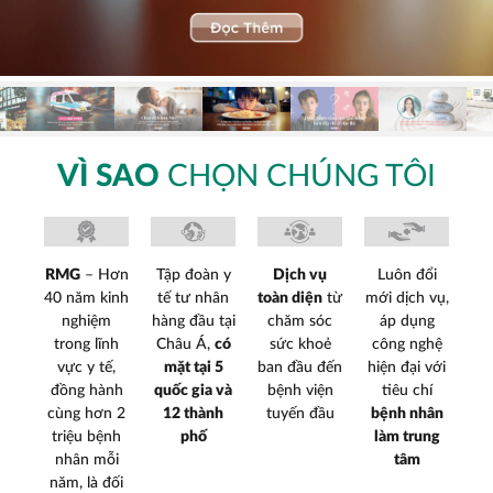
GÓI KHÁM EXECUTIVE
KHÁM VÀ ĐÁNH GIÁ TĂNG TRƯỞNG CHO TRẺ NHỎ
NHA KHOA
THANH TOÁN
KHÁM SỨC KHỎE NGOÀI KHƠI
GÓI KHÁM ELITE
GÓI KHÁM NGƯỜI GIÚP VIỆC
DA LIỄU​
TIÊM CHỦNG
LIÊN HỆ
KHÁM NHA
NỘI TỔNG QUÁT
PHÒNG HUẤN LUYỆN HỒI SỨC HÔ HẤP TUẦN
VÌ SAO
CHỌN CHÚNG TÔI
HOÀN VÀ SƠ CỨU CƠ BẢN
PHÒNG Y TẾ CƠ QUAN TRỌN GÓI
RMG
– Hơn
Tập đoàn y
Dịch vụ
Luôn đổi
40 năm kinh
tế tư nhân
toàn diện
từ
mới dịch vụ,
nghiệm
hàng đầu tại
chăm sóc
áp dụng
trong lĩnh
Châu Á,
có
sức khoẻ
công nghệ
vực y tế,
mặt tại 5
ban đầu đến
hiện đại với
đồng hành
quốc gia và
bệnh viện
tiêu chí
cùng hơn 2
12 thành
tuyến đầu
bệnh nhân
triệu bệnh
phố
làm trung
nhân mỗi
tâm
năm, là đối