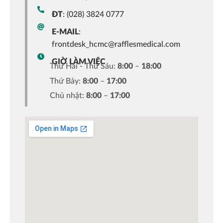
ĐT
: (028) 3824 0777
E-MAIL
:
frontdesk_hcmc@rafflesmedical.com
GIỜ LÀM VIỆC
Thứ Hai - Thứ Sáu:
8:00
–
18:00
Thứ Bảy:
8:00
–
17:00
Chủ nhật:
8:00
–
17:00