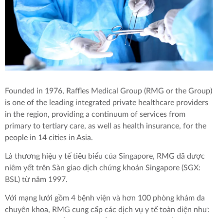
GÓI KHÁM EXECUTIVE
KHÁM VÀ ĐÁNH GIÁ TĂNG TRƯỞNG CHO TRẺ NHỎ
NHA KHOA
THANH TOÁN
KHÁM SỨC KHỎE NGOÀI KHƠI
GÓI KHÁM ELITE
GÓI KHÁM NGƯỜI GIÚP VIỆC
DA LIỄU​
TIÊM CHỦNG
LIÊN HỆ
KHÁM NHA
NỘI TỔNG QUÁT
PHÒNG HUẤN LUYỆN HỒI SỨC HÔ HẤP TUẦN
HOÀN VÀ SƠ CỨU CƠ BẢN
Founded in 1976, Raffles Medical Group (RMG or the Group)
is one of the leading integrated private healthcare providers
PHÒNG Y TẾ CƠ QUAN TRỌN GÓI
in the region, providing a continuum of services from
primary to tertiary care, as well as health insurance, for the
people in 14 cities in Asia.
Là thương hiệu y tế tiêu biểu của Singapore, RMG đã được
niêm yết trên Sàn giao dịch chứng khoán Singapore (SGX:
BSL) từ năm 1997.
Với mạng lưới gồm 4 bệnh viện và hơn 100 phòng khám đa
chuyên khoa, RMG cung cấp các dịch vụ y tế toàn diện như: