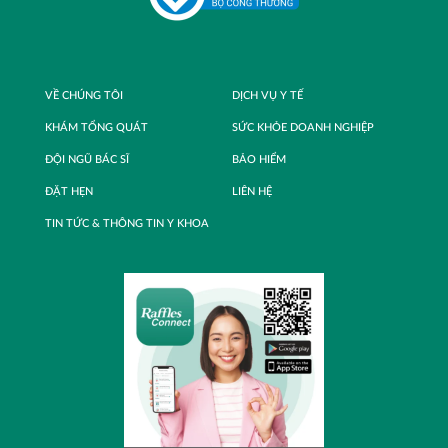
VỀ CHÚNG TÔI
DỊCH VỤ Y TẾ
KHÁM TỔNG QUÁT
SỨC KHỎE DOANH NGHIỆP
ĐỘI NGŨ BÁC SĨ
BẢO HIỂM
ĐẶT HẸN
LIÊN HỆ
TIN TỨC & THÔNG TIN Y KHOA