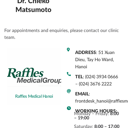
Dr. Chieko
Matsumoto
For appointments and enquiries, please contact our clinic
team.
ADDRESS
: 51 Xuan
Dieu, Tay Ho Ward,
Hanoi
TEL
: (024) 3934 0666
– (024) 3676 2222
EMAIL
:
Raffles Medical Hanoi
frontdesk_hanoi@rafflesm
WORKING HOURS:
Monday – Friday:
8:00
– 19:00
Saturday:
8:00 – 17:00