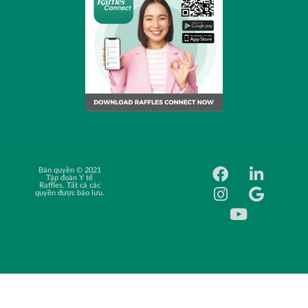
Bản quyền © 2021
Cơ hội nghề
Tập đoàn Y tế
nghiệp
Raffles. Tất cả các
quyền được bảo lưu.
Nguồn cấp tin tức
Câu hỏi thường
gặp
Bảng giá
Sử dụng trang web