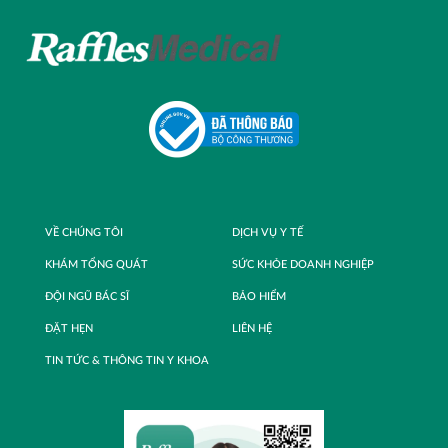
VỀ CHÚNG TÔI
DỊCH VỤ Y TẾ
KHÁM TỔNG QUÁT
SỨC KHỎE DOANH NGHIỆP
ĐỘI NGŨ BÁC SĨ
BẢO HIỂM
ĐẶT HẸN
LIÊN HỆ
TIN TỨC & THÔNG TIN Y KHOA