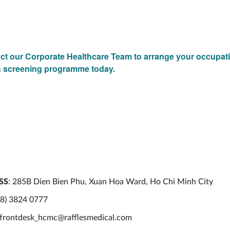
ct our Corporate Healthcare Team to arrange your occupat
h screening programme today.
SS
: 285B Dien Bien Phu, Xuan Hoa Ward, Ho Chi Minh City
28) 3824 0777
 frontdesk_hcmc@rafflesmedical.com