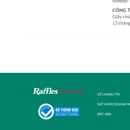
Sunday:
CÔNG T
Giấy chứ
13 tháng
VỀ CHÚNG TÔI
SỨC KHỎE DOANH N
ĐẶT HẸN