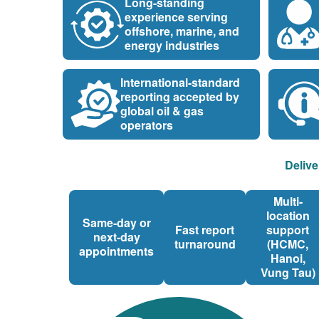
Long-standing
experience serving
offshore, marine, and
energy industries
International-standard
reporting accepted by
global oil & gas
operators
Delive
Multi-
location
Same-day or
Fast report
support
next-day
turnaround
(HCMC,
appointments
Hanoi,
Vung Tau)