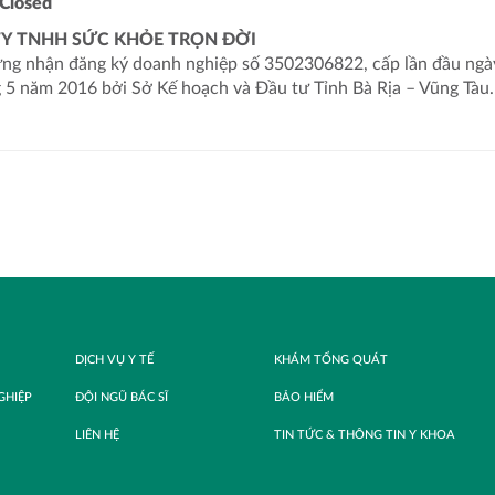
Closed
Y TNHH SỨC KHỎE TRỌN ĐỜI
ng nhận đăng ký doanh nghiệp số 3502306822, cấp lần đầu ngà
 5 năm 2016 bởi Sở Kế hoạch và Đầu tư Tỉnh Bà Rịa – Vũng Tàu.
DỊCH VỤ Y TẾ
KHÁM TỔNG QUÁT
GHIỆP
ĐỘI NGŨ BÁC SĨ
BẢO HIỂM
LIÊN HỆ
TIN TỨC & THÔNG TIN Y KHOA