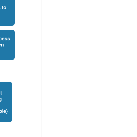
d
 to
ccess
en
t
g
ble)