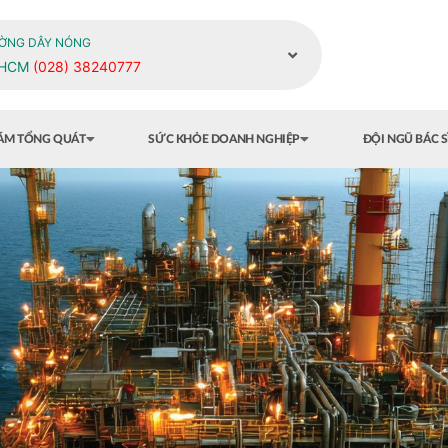
ỜNG DÂY NÓNG
PHCM
(028) 38240777
HÁM TỔNG QUÁT
SỨC KHỎE DOANH NGHIỆP
ĐỘI NGŨ BÁC S