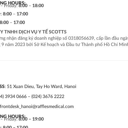
NG HOURS:
– Friday:
8:00
–
18:00
y:
8:00
–
17:00
8:00
–
17:00
Y TNHH DỊCH VỤ Y TẾ SCOTTS
ng nhận đăng ký doanh nghiệp số 0318056639, cấp lần đầu ngà
g 9 năm 2023 bởi Sở Kế hoạch và Đầu tư Thành phố Hồ Chí Min
SS
: 51 Xuan Dieu, Tay Ho Ward, Hanoi
24) 3934 0666 – (024) 3676 2222
 frontdesk_hanoi@rafflesmedical.com
NG HOURS:
– Friday:
8:00 – 19:00
y:
8:00 – 17:00