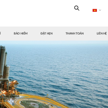
Ĩ
BẢO HIỂM
ĐẶT HẸN
THANH TOÁN
LIÊN HỆ