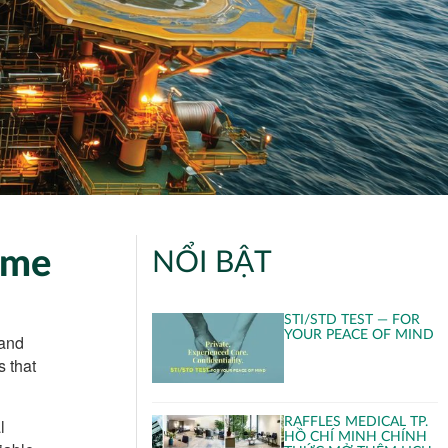
ime
NỔI BẬT
STI/STD TEST — FOR
YOUR PEACE OF MIND
 and
 that
l
RAFFLES MEDICAL TP.
HỒ CHÍ MINH CHÍNH