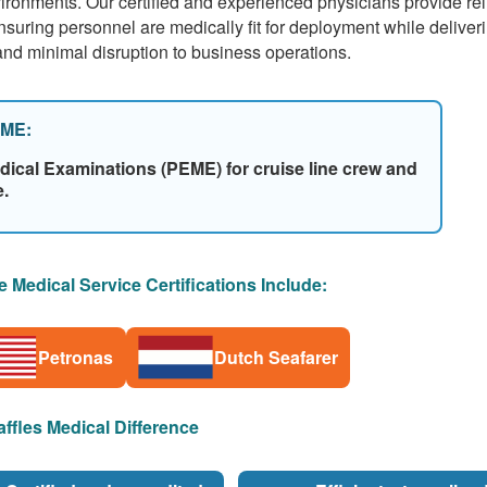
ironments. Our certified and experienced physicians provide rel
suring personnel are medically fit for deployment while deliver
and minimal disruption to business operations.
EME:
cal Examinations (PEME) for cruise line crew and
.
e Medical Service Certifications Include:
Petronas
Dutch Seafarer
ffles Medical Difference