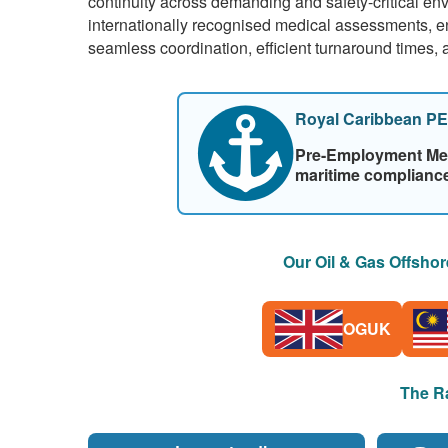
continuity across demanding and safety-critical env
internationally recognised medical assessments, en
seamless coordination, efficient turnaround times, 
Royal Caribbean P
Pre-Employment Medi
maritime compliance
Our Oil & Gas Offshor
OGUK
The Ra