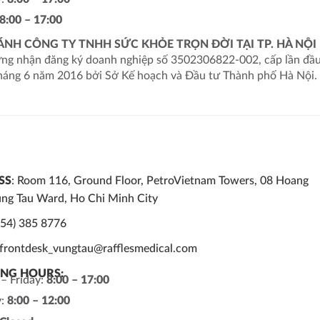
8:00 – 17:00
ÁNH CÔNG TY TNHH SỨC KHỎE TRỌN ĐỜI TẠI TP. HÀ NỘI
ứng nhận đăng ký doanh nghiệp số 3502306822-002, cấp lần đầ
háng 6 năm 2016 bởi Sở Kế hoạch và Đầu tư Thành phố Hà Nội.
SS
: Room 116, Ground Floor, PetroVietnam Towers, 08 Hoang
ung Tau Ward, Ho Chi Minh City
254) 385 8776
: frontdesk_vungtau@rafflesmedical.com
NG HOURS:
– Friday:
8:00 – 17:00
y:
8:00 – 12:00