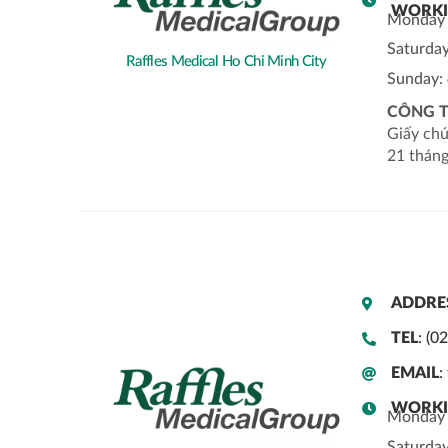
WORKI
Monday 
Saturda
Raffles Medical Ho Chi Minh City
Sunday:
CÔNG T
Giấy chứ
21 thán
ADDRE
TEL
: (0
EMAIL
:
WORKI
Monday 
Saturda