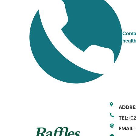
Conta
healt
ADDRE
TEL
: (0
EMAIL
: