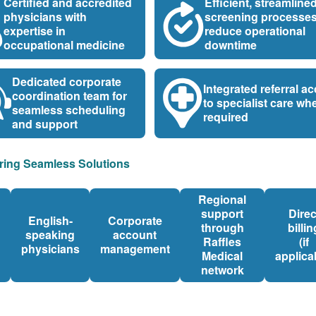
Certified and accredited
Efficient, streamline
physicians with
screening processes
expertise in
reduce operational
occupational medicine
downtime
Dedicated corporate
Integrated referral a
coordination team for
to specialist care wh
seamless scheduling
required
and support
ring Seamless Solutions
Regional
support
Direc
English-
Corporate
through
billin
speaking
account
Raffles
(if
physicians
management
Medical
applica
network