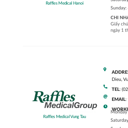
Raffles Medical Hanoi
Sunday:
CHI NH
Giấy ch
ngày 1 t
ADDRE
Dieu, V
TEL
: (0
EMAIL
WORKI
Monday 
Raffles Medical Vung Tau
Saturda