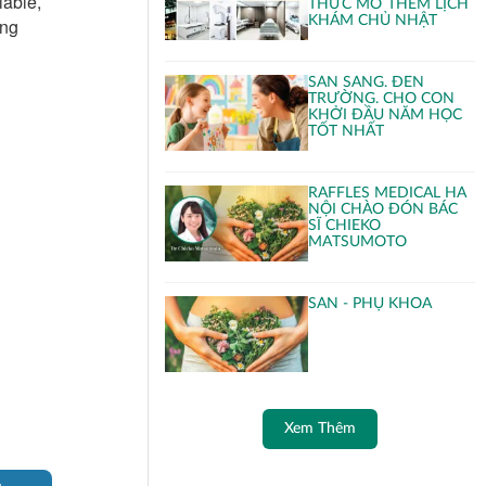
iable,
THỨC MỞ THÊM LỊCH
KHÁM CHỦ NHẬT
ing
SẴN SÀNG. ĐẾN
TRƯỜNG. CHO CON
KHỞI ĐẦU NĂM HỌC
TỐT NHẤT
RAFFLES MEDICAL HÀ
NỘI CHÀO ĐÓN BÁC
SĨ CHIEKO
MATSUMOTO
SẢN - PHỤ KHOA
Xem Thêm