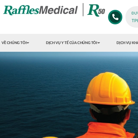
ĐƯ
T
VỀ CHÚNG TÔI
DỊCH VỤ Y TẾ CỦA CHÚNG TÔI
DỊCH VỤ K