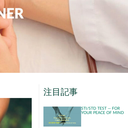
注目記事
STI/STD TEST — FOR
YOUR PEACE OF MIND