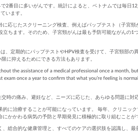
界で2番目に多いがんです。統計によると、ベトナムでは毎日1
っています。
齢に応じたスクリーニング検査、例えばパップテスト（子宮頸
役立ちます。そのため、子宮頸がんは最も予防可能ながんの1
は、定期的にパップテストやHPV検査を受けて、子宮頸部の
最小限に抑えるためにできる方法もあります。
hout the assistance of a medical professional once a month, but 
st exam once a year to confirm that what you’re feeling is norma
性交時の痛み、避妊など、ニーズに応じた、あらゆる問題に対
果的に治療することが可能になっています。 毎年、クリニック
命にかかわる病気の予防と早期発見に積極的に取り組むことが
く、総合的な健康管理と、すべてのケアの選択肢を認識し、最