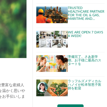
TRUSTED
HEALTHCARE PARTNER
FOR THE OIL & GAS,
MARITIME AND
CRUISE INDUSTRIES
WE ARE OPEN 7 DAYS
A WEEK!
準備完了。さあ新学
期。お子様に最高のス
タートを
ラッフルズメディカル
験豊富な産婦人
ハノイが松本智恵子医
師を歓迎
を温かく思いや
をお手伝いしま