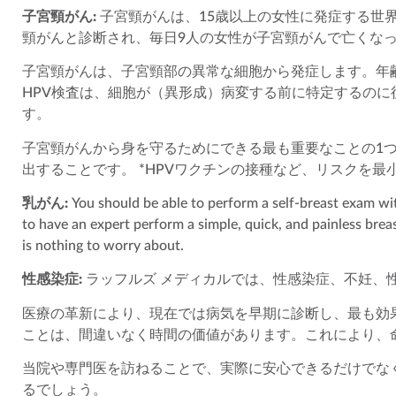
子宮頸がん:
子宮頸がんは、15歳以上の女性に発症する世
頸がんと診断され、毎日9人の女性が子宮頸がんで亡くな
子宮頸がんは、子宮頸部の異常な細胞から発症します。年
HPV検査は、細胞が（異形成）病変する前に特定するのに
す。
子宮頸がんから身を守るためにできる最も重要なことの1つ
出することです。 *HPVワクチンの接種など、リスクを
乳がん:
You should be able to perform a self-breast exam wit
to have an expert perform a simple, quick, and painless brea
is nothing to worry about.
性感染症:
ラッフルズ メディカルでは、性感染症、不妊、
医療の革新により、現在では病気を早期に診断し、最も効
ことは、間違いなく時間の価値があります。これにより、
当院や専門医を訪ねることで、実際に安心できるだけでな
るでしょう。