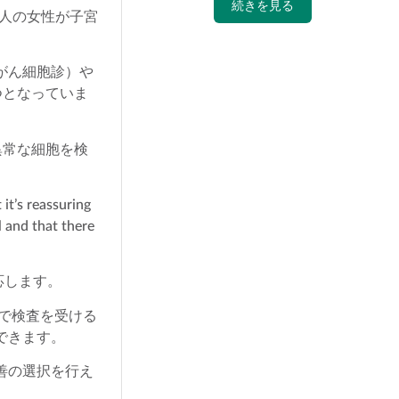
続きを見る
2人の女性が子宮
がん細胞診）や
つとなっていま
異常な細胞を検
it’s reassuring
l and that there
応します。
で検査を受ける
できます。
善の選択を行え