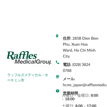
エグゼクティブ健康診断パッケージ
成長発達段階チェック
オフショア健康診断
歯科
お支払い
エリート健康診断パッケージ
雇用者向け健康診断
予防接種
皮膚科
お問い合わせ
歯科検診
内科
企業向けCPRおよび緊急対応トレーニング
住所
: 285B Dien Bien
遠隔医療
Phu, Xuan Hoa
Ward, Ho Chi Minh
City
電話​
: (028) 3824
0788
ラッフルズメディカル・ホ
メール
:
ーチミン市
hcmc_japan@rafflesmedic
営業時間
月曜日 – 金曜日:
8:00
–
18:00
土曜日:​
8:00
–
17:00