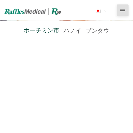
私たちについて
ホーチミン市
ハノイ
ブンタウ
ラッフルズ・メディカル・グループ
とりあえずの医療サービス
ラッフルズ メディカル ベトナム
専門医による診療
健康診断
ラッフルズ病院駐在員事務所
小児科
その他の医療サービス
予防医療
法人向け健康診断
耳鼻咽喉科
活力と健康
健康診断の準備
健康診断プログラム
定期健康診断
さすがの医師
眼科
産婦人科
予防は治療よりも大切
エッセンシャル健康診断パッケージ
その他のパッケージ
労働許可証申請用＆雇用前健康診断
医療保険
整形外科専門診療
予防接種
デラックス健康診断パッケージ
就学時健康診断
ビザ・移民申請用健康診断
泌尿器科専門診療
予約
緊急医療