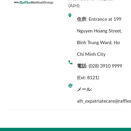
(AIH):
住所
: Entrance at 199
Nguyen Hoang Street,
Binh Trung Ward, Ho
Chi Minh City
電話​
: (028) 3910 9999
(Ext: 8121)
メール
:
aih_expatriatecare@raffle