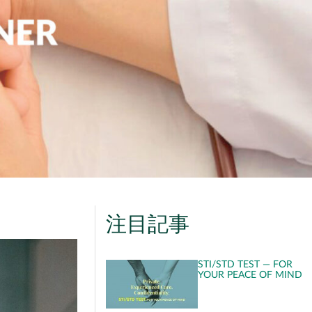
注目記事
STI/STD TEST — FOR
YOUR PEACE OF MIND