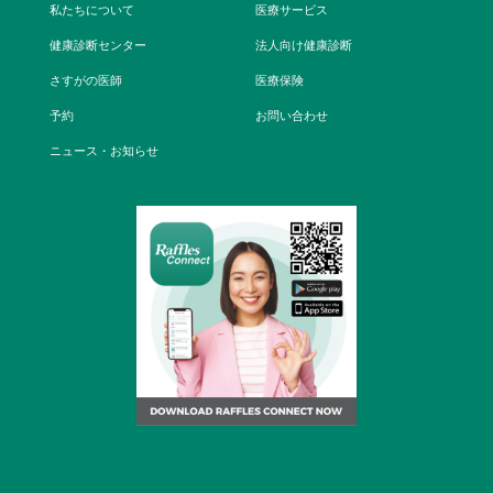
エグゼクティブ健康診断パッケージ
成長発達段階チェック
私たちについて
医療サービス
オフショア健康診断
歯科
お支払い
健康診断センター
法人向け健康診断
エリート健康診断パッケージ
雇用者向け健康診断
予防接種
皮膚科
さすがの医師
医療保険
お問い合わせ
歯科検診
予約
お問い合わせ
内科
企業向けCPRおよび緊急対応トレーニング
ニュース・お知らせ
遠隔医療