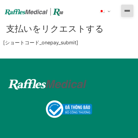
支払いをリクエストする
私たちについて
[
ショートコード_onepay_submit
]
ラッフルズ・メディカル・グループ
とりあえずの医療サービス
ラッフルズ メディカル ベトナム
専門医による診療
健康診断
ラッフルズ病院駐在員事務所
小児科
その他の医療サービス
予防医療
法人向け健康診断
耳鼻咽喉科
活力と健康
健康診断の準備
健康診断プログラム
定期健康診断
さすがの医師
眼科
産婦人科
予防は治療よりも大切
エッセンシャル健康診断パッケージ
その他のパッケージ
労働許可証申請用＆雇用前健康診断
医療保険
整形外科専門診療
予防接種
デラックス健康診断パッケージ
就学時健康診断
ビザ・移民申請用健康診断
泌尿器科専門診療
予約
緊急医療