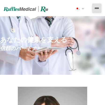
私たちについて
ラッフルズ・メディカル・グループ
とりあえずの医療サービス
あなたの健康を支える
ラッフルズ メディカル ベトナム
専門医による診療
健康診断
信頼のパートナー
ラッフルズ病院駐在員事務所
小児科
その他の医療サービス
予防医療
法人向け健康診断
耳鼻咽喉科
活力と健康
健康診断の準備
健康診断プログラム
定期健康診断
さすがの医師
眼科
産婦人科
予防は治療よりも大切
エッセンシャル健康診断パッケージ
その他のパッケージ
労働許可証申請用＆雇用前健康診断
医療保険
整形外科専門診療
予防接種
デラックス健康診断パッケージ
就学時健康診断
ビザ・移民申請用健康診断
泌尿器科専門診療
予約
緊急医療