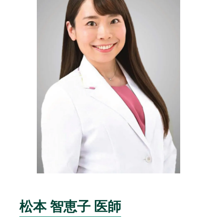
エグゼクティブ健康診断パッケージ
成長発達段階チェック
オフショア健康診断
歯科
お支払い
エリート健康診断パッケージ
雇用者向け健康診断
予防接種
皮膚科
お問い合わせ
歯科検診
内科
企業向けCPRおよび緊急対応トレーニング
遠隔医療
松本 智恵子 医師